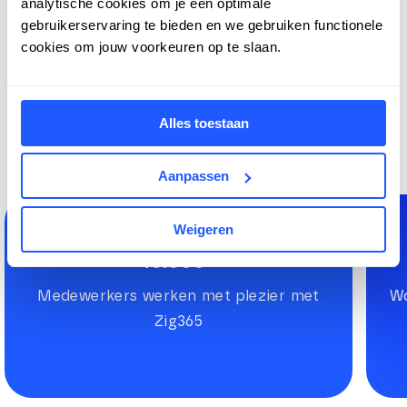
analytische cookies om je een optimale
gebruikerservaring te bieden en we gebruiken functionele
cookies om jouw voorkeuren op te slaan.
Geen grootspraak, gewoon feiten.
De rest vertellen we je graag persoonlijk.
Alles toestaan
Aanpassen
Weigeren
10.000+
Medewerkers werken met plezier met
Wo
Zig365