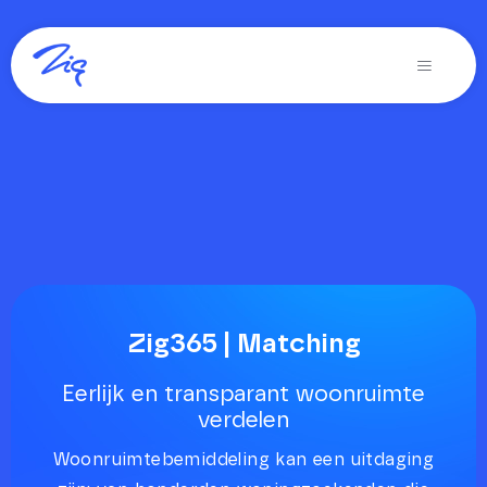
Ga
naar
Toggle
inhoud
Navigati
Oplossingen voor
Producten
Diensten
Over Zig
Zig365 | Demo
Zig365 | Matching
Zoeken
Eerlijk en transparant woonruimte
verdelen
naar:
Woonruimtebemiddeling kan een uitdaging