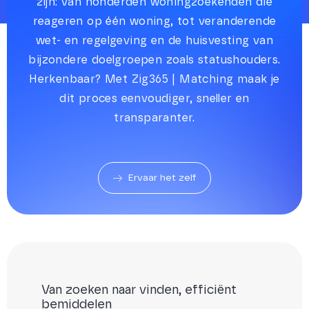
zijn: van honderden woningzoekenden die
reageren op één woning, tot veranderende
wet- en regelgeving en de huisvesting van
bijzondere doelgroepen zoals statushouders.
Herkenbaar? Met Zig365 | Matching maak je
dit proces eenvoudiger, sneller en
transparanter.
Ervaar het zelf
Van zoeken naar vinden, efficiënt
bemiddelen