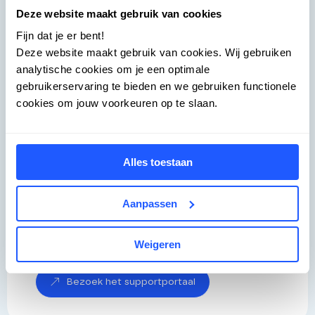
Deze website maakt gebruik van cookies
Fijn dat je er bent!
Deze website maakt gebruik van cookies. Wij gebruiken
analytische cookies om je een optimale
Zig Support
gebruikerservaring te bieden en we gebruiken functionele
cookies om jouw voorkeuren op te slaan.
Een klantportaal. Een telefoonnummer.
Een betrouwbaar team. Onze
supportmedewerkers kennen de
Alles toestaan
producten en jouw organisatie – voor
heldere communicatie en korte
Aanpassen
afhandelingstijden.
Weigeren
+31 88 299 01 11
Bezoek het supportportaal