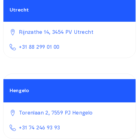
Utrecht
Rijnzathe 14, 3454 PV Utrecht
+31 88 299 01 00
Hengelo
Torenlaan 2, 7559 PJ Hengelo
+31 74 246 93 93