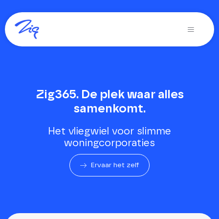
Ga
naar
Toggle
inhoud
Navigati
Oplossingen voor
Producten
Zig365. De plek waar alles
Diensten
samenkomt.
Over Zig
Het vliegwiel voor slimme
woningcorporaties
Zig365 | Demo
Ervaar het zelf
Zoeken
naar: