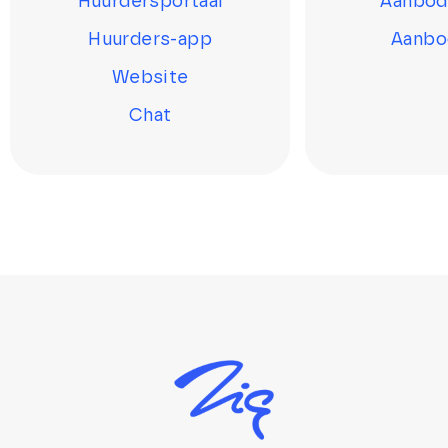
Huurdersportaal
Aanbod
Huurders-app
Aanbo
Website
Chat