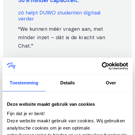
50% minder capaciteit:
zó helpt DUWO studenten digitaal
verder
“We kunnen méér vragen aan, met
mínder inzet – dát is de kracht van
Chat.”
Wat krijg je als je de meest digitaal
vaardige doelgroep koppelt aan slimme
technologie? Snelle service, lagere
Toestemming
Details
Over
werkdruk en torenhoge tevredenheid.
DUWO laat zien hoe het moet – met de
Chat-oplossing en Huurders-app van
Deze website maakt gebruik van cookies
Zig.
Fijn dat je er bent!
Deze website maakt gebruik van cookies. Wij gebruiken
analytische cookies om je een optimale
Lees het verhaal van DUWO