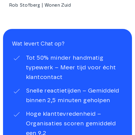
Rob Stofberg | Wonen Zuid
Wat levert Chat op?
Tot 50% minder handmatig
typewerk – Meer tijd voor écht
klantcontact
Snelle reactietijden – Gemiddeld
binnen 2,5 minuten geholpen
Hoge klanttevredenheid –
Organisaties scoren gemiddeld
een 9,2