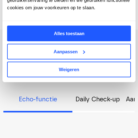
gebruikerservaring te bieden en we gebruiken functionele
cookies om jouw voorkeuren op te slaan.
Alles toestaan
Aanpassen
FEATURES UITGELICHT
Weigeren
Echo-functie
Daily Check-up
Aan