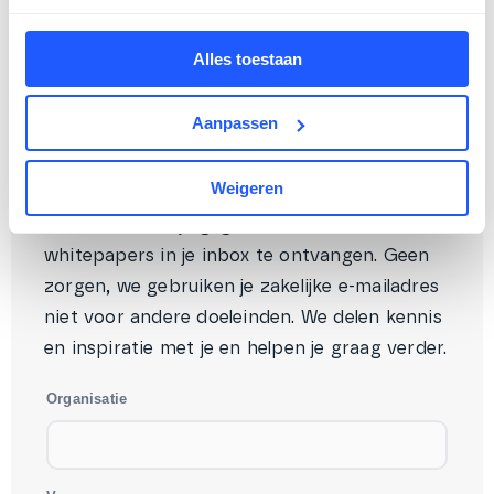
zien hoe je die processen een stuk minder
gedoe maakt. Download onze whitepapers
Alles toestaan
en ontdek de kracht van Zig365 |
Maintenance in iedere fase van het
Aanpassen
reparatie- en verhuurmutatieproces.
Weigeren
Interesse?
Laat hieronder je gegevens achter om de
whitepapers in je inbox te ontvangen. Geen
zorgen, we gebruiken je zakelijke e-mailadres
niet voor andere doeleinden. We delen kennis
en inspiratie met je en helpen je graag verder.