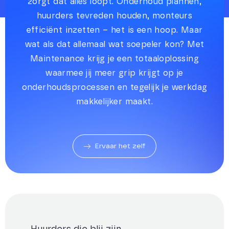
zorgt dat alles loopt. Onderhoud plannen,
huurders tevreden houden, monteurs
efficiënt inzetten – het is een hoop. Maar
wat als dat allemaal wat soepeler kon? Met
Maintenance krijg je een totaaloplossing
waarmee jij meer grip krijgt op je
onderhoudsprocessen en tegelijk je werkdag
makkelijker maakt.
Ervaar het zelf