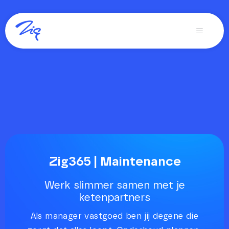
Ga
naar
Toggle
inhoud
Navigati
Oplossingen voor
Producten
Diensten
Over Zig
Zig365 | Demo
Zig365 | Maintenance
Zoeken
Werk slimmer samen met je
ketenpartners
naar:
Als manager vastgoed ben jij degene die