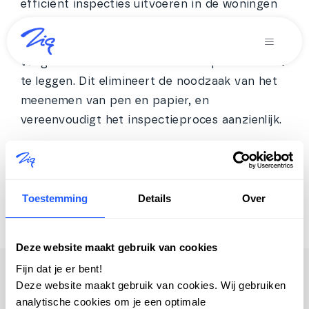
efficiënt inspecties uitvoeren in de woningen
Ga
die je beheert. Medewerkers kunnen de app
naar
gebruiken om foto’s te maken, notities toe te
Toggle
inhoud
Navigati
voegen en eventuele schade of reparaties vast
Oplossingen voor
te leggen. Dit elimineert de noodzaak van het
meenemen van pen en papier, en
Producten
vereenvoudigt het inspectieproces aanzienlijk.
Diensten
06 november 2024
Over Zig
Toestemming
Details
Over
Zig365 | Demo
Deze website maakt gebruik van cookies
Zoeken
naar:
Fijn dat je er bent!
Deze website maakt gebruik van cookies. Wij gebruiken
analytische cookies om je een optimale