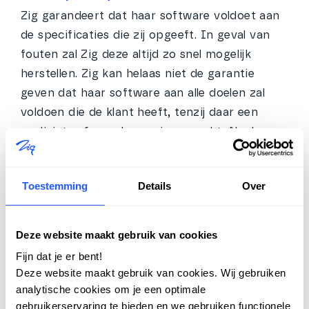
Zig garandeert dat haar software voldoet aan
de specificaties die zij opgeeft. In geval van
fouten zal Zig deze altijd zo snel mogelijk
herstellen. Zig kan helaas niet de garantie
geven dat haar software aan alle doelen zal
voldoen die de klant heeft, tenzij daar een
expliciete afspraak over is gemaakt. Als deze
doelen kenbaar worden gemaakt, wil Zig daar
natuurlijk wel over meedenken. Zig besteedt
Toestemming
Details
Over
grote zorg aan een juiste werking van haar
software en een correcte uitvoering van haar
dienstverlening. Ondanks deze inspanning
Deze website maakt gebruik van cookies
kunnen er dingen verkeerd gaan die voor de
Fijn dat je er bent!
klant tot schade leiden.
Deze website maakt gebruik van cookies. Wij gebruiken
analytische cookies om je een optimale
3.1 Aansprakelijkheid
gebruikerservaring te bieden en we gebruiken functionele