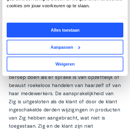
Aansprakelijkheidskwesties zullen via Zig
cookies om jouw voorkeuren op te slaan.
verlopen. De aansprakelijkheid van Zig is
beperkt tot € 100.000,- per gebeurtenis of
serie van gebeurtenissen met een
Alles toestaan
gemeenschappelijke oorzaak en zal
samengesteld nooit hoger zijn dan € 250.000,-
Aanpassen
per kalenderjaar. Zig sluit haar
aansprakelijkheid uit voor indirecte schade. Zig
Weigeren
kan op de aansprakelijkheidsbeperkingen geen
beroep doen als er sprake is van opzettelijk of
bewust roekeloos handelen van haarzelf of van
haar medewerkers. De aansprakelijkheid van
Zig is uitgesloten als de klant of door de klant
ingeschakelde derden wijzigingen in producten
van Zig hebben aangebracht, wat niet is
toegestaan. Zig en de klant zijn niet