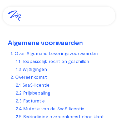
Ga
naar
Toggle
inhoud
Navigati
Oplossingen voor
Producten
Algemene voorwaarden
1. Over Algemene Leveringsvoorwaarden
Diensten
1.1 Toepasselijk recht en geschillen
Over Zig
1.2 Wijzigingen
2. Overeenkomst
Zig365 | Demo
2.1 SaaS-licentie
2.2 Prijsbepaling
Zoeken
2.3 Facturatie
naar:
2.4 Mutatie van de SaaS-licentie
2.5 Beëindiging overeenkomst door klant