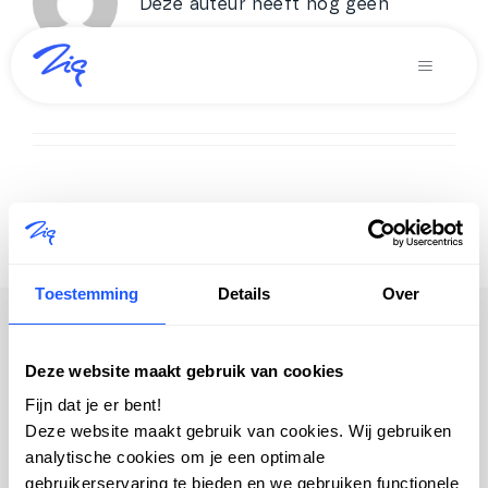
Deze auteur heeft nog geen
Ga
informatie verstrekt.
naar
So far pfheek has created 0 blog
Toggle
inhoud
Navigati
entries.
Oplossingen voor
Producten
Diensten
Over Zig
Toestemming
Details
Over
Zig365 | Demo
Deze website maakt gebruik van cookies
Zoeken
Fijn dat je er bent!
naar:
Deze website maakt gebruik van cookies. Wij gebruiken
analytische cookies om je een optimale
gebruikerservaring te bieden en we gebruiken functionele