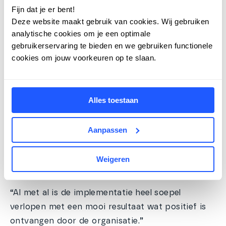
kosten. Voor de woningwaardering ervaren zij
Fijn dat je er bent!
Deze website maakt gebruik van cookies. Wij gebruiken
dat dit professioneel wordt uitgevoerd, met als
analytische cookies om je een optimale
resultaat een mooi en duidelijk opleverrapport.”
gebruikerservaring te bieden en we gebruiken functionele
Soepele implementatie door betrokken
cookies om jouw voorkeuren op te slaan.
werkgroep
De implementatie werd grotendeels gedragen
door een interne werkgroep met opzichters en
Alles toestaan
een verhuurmakelaar. Samen met de consultant
van Zig doorliepen zij verschillende sessies en
Aanpassen
testfases. De werkgroep verzorgde uiteindelijk
ook zelf de trainingen voor collega’s, waardoor
Weigeren
de nieuwe werkwijze snel werd omarmd.
“Al met al is de implementatie heel soepel
verlopen met een mooi resultaat wat positief is
ontvangen door de organisatie.”