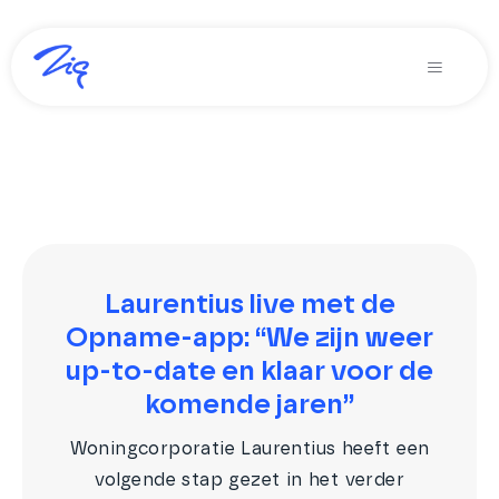
Ga
naar
Toggle
inhoud
Navigati
Oplossingen voor
Producten
Diensten
Over Zig
Laurentius live met de
Opname-app: “We zijn weer
Zig365 | Demo
up-to-date en klaar voor de
komende jaren”
Zoeken
naar:
Woningcorporatie Laurentius heeft een
volgende stap gezet in het verder