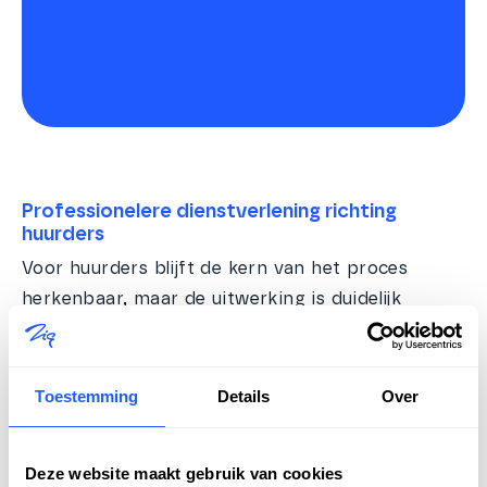
Professionelere dienstverlening richting
huurders
Voor huurders blijft de kern van het proces
herkenbaar, maar de uitwerking is duidelijk
professioneler. Rapportages zijn completer en
sluiten beter aan bij de huisstijl van Laurentius.
Toestemming
Details
Over
“Huurders merken dat de rapporten volledig zijn
en in onze eigen stijl worden verzonden, met
Deze website maakt gebruik van cookies
duidelijke overzichten van overname, ZAV en