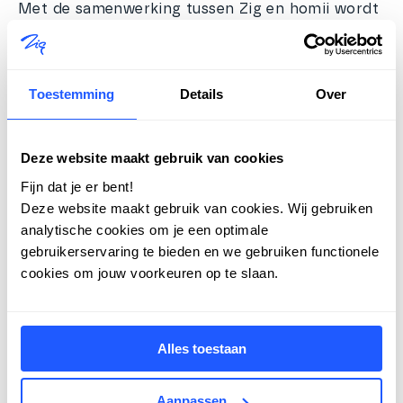
Met de samenwerking tussen Zig en homii wordt
het jaarlijkse servicekostenhoofdpijndossier
eindelijk verleden tijd. Corporaties krijgen
controle en ruimte, huurders krijgen inzicht en
Toestemming
Details
Over
vertrouwen.
En dat sluit naadloos aan bij onze missie: wonen
Deze website maakt gebruik van cookies
makkelijker maken – voor iedereen.
Fijn dat je er bent!
Deze website maakt gebruik van cookies. Wij gebruiken
analytische cookies om je een optimale
gebruikerservaring te bieden en we gebruiken functionele
cookies om jouw voorkeuren op te slaan.
09 september 2025
Alles toestaan
Aanpassen