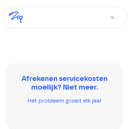
Ga
naar
Toggle
inhoud
Navigati
Oplossingen voor
Producten
Diensten
Over Zig
Afrekenen servicekosten
moeilijk? Niet meer.
Zig365 | Demo
Het probleem groeit elk jaar
Zoeken
naar: