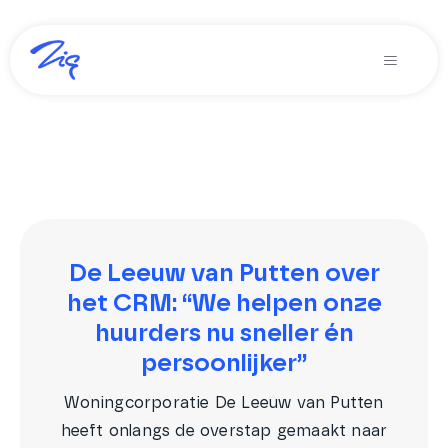
Ga
naar
Toggle
inhoud
Navigati
Oplossingen voor
Producten
Diensten
Over Zig
De Leeuw van Putten over
het CRM: “We helpen onze
Zig365 | Demo
huurders nu sneller én
persoonlijker”
Zoeken
naar:
Woningcorporatie De Leeuw van Putten
heeft onlangs de overstap gemaakt naar