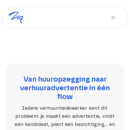
Ga
naar
Toggle
inhoud
Navigati
Oplossingen voor
Producten
Diensten
Over Zig
Van huuropzegging naar
verhuuradvertentie in één
Zig365 | Demo
flow
Zoeken
Iedere verhuurmedewerker kent dit
naar:
probleem: je maakt een advertentie, vindt
een kandidaat, plant een bezichtiging… en