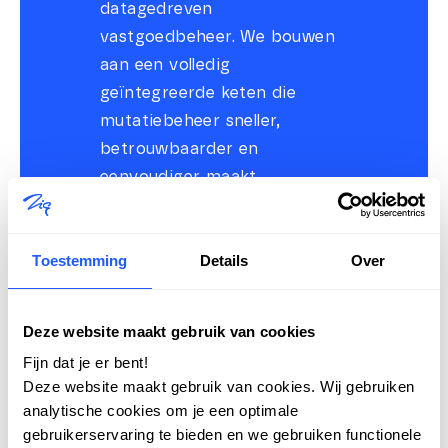
datagedreven
vastgoedbeheer. We bouwen
aan een volledig
geïntegreerde keten die
mutatiebeheer sneller,
betrouwbaarder en
eenvoudiger maakt.
Zo maken we wonen
makkelijker – voor corporatie
Toestemming
Details
Over
én woningzoekende.
Heb je interesse in deze
Deze website maakt gebruik van cookies
nieuwe functionaliteit?
Fijn dat je er bent!
Neem contact op met je
Deze website maakt gebruik van cookies. Wij gebruiken
analytische cookies om je een optimale
Customer Success Manager
gebruikerservaring te bieden en we gebruiken functionele
of vul hieronder het formulier