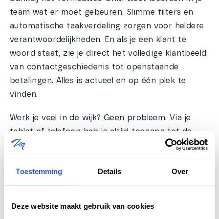
team wat er moet gebeuren. Slimme filters en
automatische taakverdeling zorgen voor heldere
verantwoordelijkheden. En als je een klant te
woord staat, zie je direct het volledige klantbeeld:
van contactgeschiedenis tot openstaande
betalingen. Alles is actueel en op één plek te
vinden.
Werk je veel in de wijk? Geen probleem. Via je
tablet of telefoon heb je altijd toegang tot de
juiste gegevens. Zo ben je ook buiten de deur
goed voorbereid. En zodra de telefoon rinkelt,
Toestemming
Details
Over
opent automatisch de juiste klantkaart – mét de
antwoorden uit de geïntegreerde kennisbank
binnen handbereik. Het CRM helpt je ook om
Deze website maakt gebruik van cookies
breder te kijken: met duidelijke rapportages en