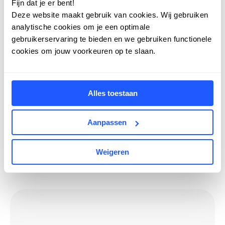
Fijn dat je er bent!
actuele stuurinformatie zie je hoe je team
Deze website maakt gebruik van cookies. Wij gebruiken
presteert en waar nog winst te behalen valt.
analytische cookies om je een optimale
gebruikerservaring te bieden en we gebruiken functionele
Zo maak je elke dag je werk een beetje
cookies om jouw voorkeuren op te slaan.
makkelijker. Meer overzicht, minder ruis.
Medewerkers werken met meer rust en focus,
huurders krijgen sneller en beter antwoord, en
Alles toestaan
jouw organisatie straalt duidelijkheid en
klantvriendelijkheid uit.
Aanpassen
Weigeren