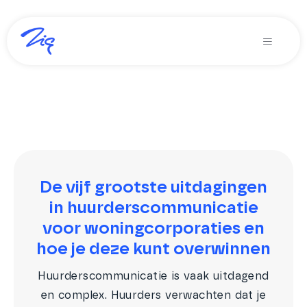
Ga
naar
Toggle
inhoud
Navigati
Oplossingen voor
Producten
Diensten
Over Zig
De vijf grootste uitdagingen
in huurderscommunicatie
Zig365 | Demo
voor woningcorporaties en
hoe je deze kunt overwinnen
Zoeken
naar:
Huurderscommunicatie is vaak uitdagend
en complex. Huurders verwachten dat je