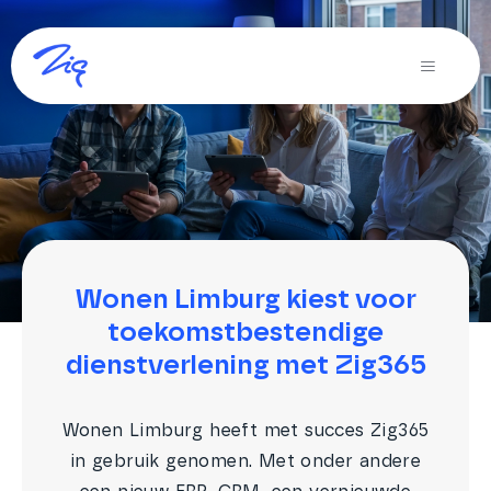
Ga
naar
Toggle
inhoud
Navigati
Oplossingen voor
Producten
Diensten
Over Zig
Wonen Limburg kiest voor
toekomstbestendige
Zig365 | Demo
dienstverlening met Zig365
Zoeken
naar:
Wonen Limburg heeft met succes Zig365
in gebruik genomen. Met onder andere