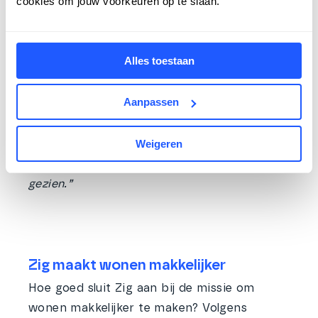
cookies om jouw voorkeuren op te slaan.
Dorian:
“Zorg dat je vanaf de start veel
aandacht besteedt aan het groepsgevoel.
Alles toestaan
Samenhorigheid is essentieel voor een
succesvol traject.”
Aanpassen
Jarno:
“Maak duidelijke afspraken over wie
Weigeren
wat test en hoe je voorkomt dat cruciale
functionaliteiten over het hoofd worden
gezien.”
Zig maakt wonen makkelijker
Hoe goed sluit Zig aan bij de missie om
wonen makkelijker te maken? Volgens