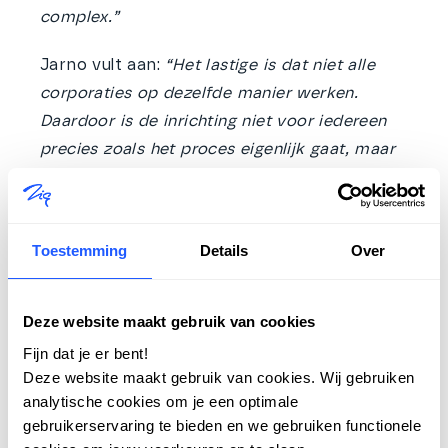
complex.”
Jarno vult aan:
“Het lastige is dat niet alle
corporaties op dezelfde manier werken.
Daardoor is de inrichting niet voor iedereen
precies zoals het proces eigenlijk gaat, maar
als je daar een handigheid in gevonden hebt,
gaat het prima.”
Toestemming
Details
Over
Ondanks deze uitdagingen laat de praktijk
zien dat corporaties elkaar versterken door
samen te werken en waar mogelijk
Deze website maakt gebruik van cookies
gezamenlijke spelregels vast te stellen.
Fijn dat je er bent!
Deze website maakt gebruik van cookies. Wij gebruiken
Lessen voor andere regio’s
analytische cookies om je een optimale
Wat kunnen andere regio’s leren van
gebruikerservaring te bieden en we gebruiken functionele
Thuispoort?