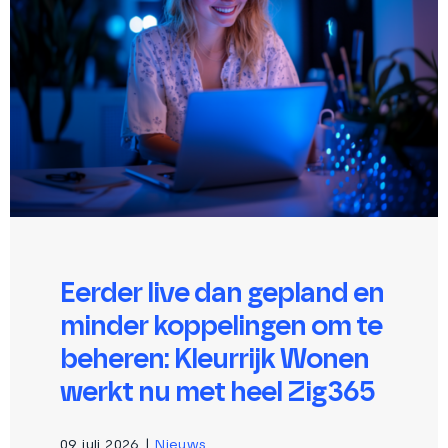
Eerder live dan gepland en
minder koppelingen om te
beheren: Kleurrijk Wonen
werkt nu met heel Zig365
09 juli 2026
|
Nieuws