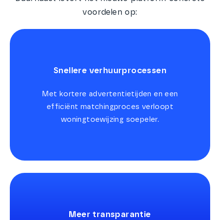
voordelen op:
Snellere verhuurprocessen
Met kortere advertentietijden en een
efficiënt matchingproces verloopt
woningtoewijzing soepeler.
Meer transparantie