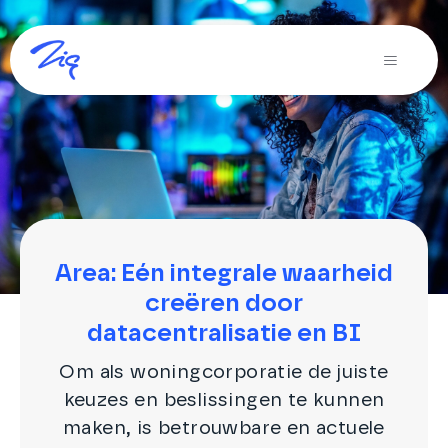
Ga
naar
Toggle
inhoud
Navigati
Oplossingen voor
Producten
Diensten
Over Zig
Area: Eén integrale waarheid
creëren door
Zig365 | Demo
datacentralisatie en BI
Zoeken
Om als woningcorporatie de juiste
naar:
keuzes en beslissingen te kunnen
maken, is betrouwbare en actuele