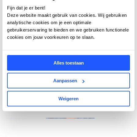
opnieuw in te richten en de content te
Fijn dat je er bent!
verbeteren, zodat het nog beter aansluit op
Deze website maakt gebruik van cookies. Wij gebruiken
de behoeften van onze huurders,” aldus
analytische cookies om je een optimale
Desiree Mercan van Bouwinvest. Deze inzet
gebruikerservaring te bieden en we gebruiken functionele
cookies om jouw voorkeuren op te slaan.
benadrukt de toewijding van Bouwinvest om
actief te luisteren naar de feedback van
huurders. “Dankzij dit onderzoek kan ik
Alles toestaan
gehoor geven aan de wensen van huurders.
Bij Bouwinvest streven we voortdurend naar
Aanpassen
service en dienstverlening die de
verwachtingen overtreft.”
Weigeren