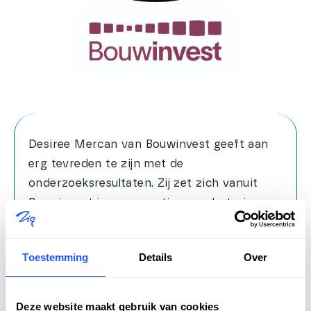
Desiree Mercan van Bouwinvest geeft aan
erg tevreden te zijn met de
onderzoeksresultaten. Zij zet zich vanuit
Bouwinvest in voor continue verbetering en
heeft naar aanleiding van de resultaten van
het recente klanttevredenheidsonderzoek
Toestemming
Details
Over
concrete stappen ondernomen om het
huurdersportaal verder te optimaliseren.
“Het is ons doel om dit jaar het portaal
Deze website maakt gebruik van cookies