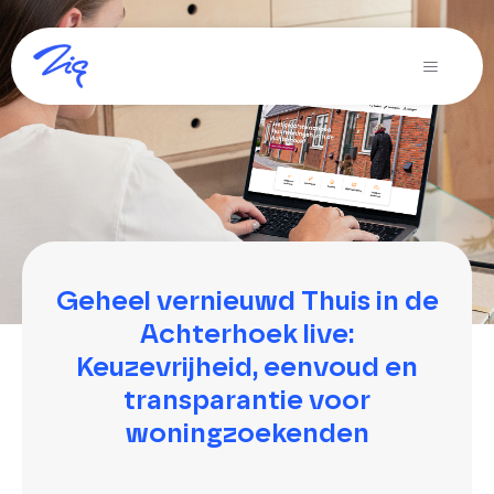
Ga
naar
Toggle
inhoud
Navigati
Oplossingen voor
Producten
Diensten
Over Zig
Geheel vernieuwd Thuis in de
Achterhoek live:
Zig365 | Demo
Keuzevrijheid, eenvoud en
transparantie voor
Zoeken
naar:
woningzoekenden