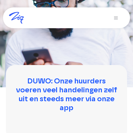
Ga
naar
Toggle
inhoud
Navigati
Oplossingen voor
Producten
Diensten
Over Zig
DUWO: Onze huurders
voeren veel handelingen zelf
Zig365 | Demo
uit en steeds meer via onze
app
Zoeken
naar: