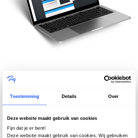
Versnel het verhuurproces
Efficiënte workflows zorgen voor minder wachttijd
en een soepel verloop van elke woningtoewijzing. Zo
Toestemming
Details
Over
houd je grip op het proces, zonder tijdverlies.
Slimmere beschikbaarheid
Deze website maakt gebruik van cookies
Nieuwe woningen, doorstroomregelingen of
Fijn dat je er bent!
leegstandsbeheer: slimme modules helpen je
Deze website maakt gebruik van cookies. Wij gebruiken