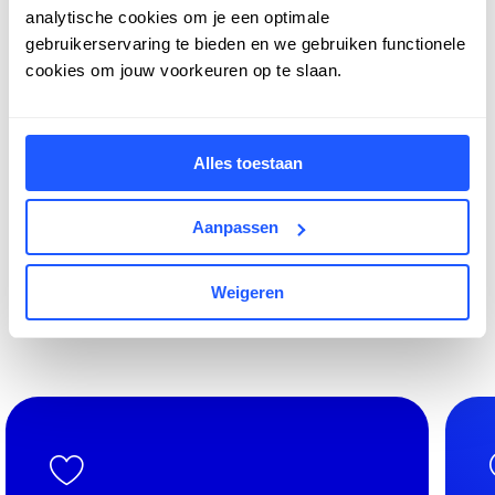
analytische cookies om je een optimale
woningen sneller beschikbaar te maken en
gebruikerservaring te bieden en we gebruiken functionele
leegstand te minimaliseren.
cookies om jouw voorkeuren op te slaan.
Volledige transparantie
Woningzoekenden krijgen direct inzicht in hun plek
Alles toestaan
op de kandidatenlijst, de persoonlijke slaagkans en
een indicatie van de woonlasten. Zo maak je het
proces overzichtelijk, eerlijk en gebruiksvriendelijk.
Aanpassen
Weigeren