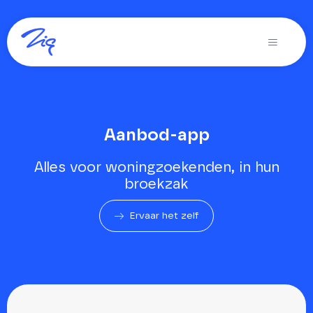
Ga
naar
Toggle
inhoud
Navigati
Oplossingen voor
Producten
Aanbod-app
Diensten
Alles voor woningzoekenden, in hun
Over Zig
broekzak
Zig365 | Demo
Ervaar het zelf
Zoeken
naar: