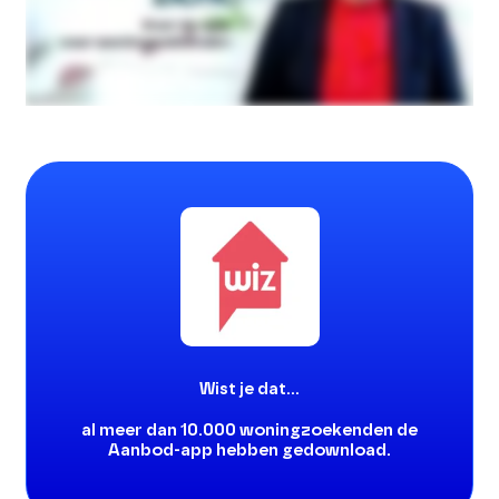
Wist je dat…
al meer dan
10.000 woningzoekenden
de
Aanbod-app hebben gedownload.