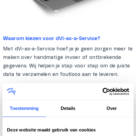
Waarom kiezen voor dVi-as-a-Service?
Met dVi-as-a-Service hoef je je geen zorgen meer te
maken over handmatige invoer of ontbrekende
gegevens. Wij helpen je stap voor stap om de juiste
data te verzamelen en foutloos aan te leveren.
Volledig geautomatiseerde system-to-system
aanlevering
Toestemming
Details
Over
Geen losse Excel-bestanden of foutgevoelige
processen meer
Deze website maakt gebruik van cookies
Altijd voldoen aan de laatste regelgeving