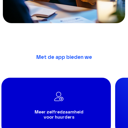
Met de app bieden we
Meer zelfredzaamheid
voor huurders