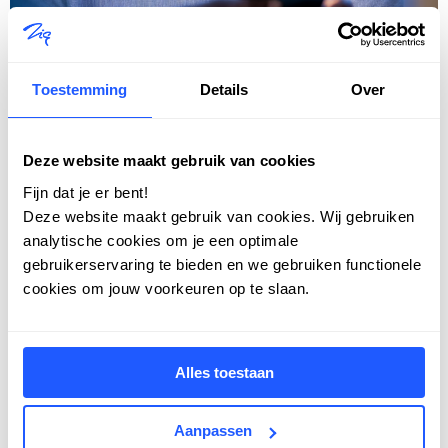
Toestemming
Details
Over
Deze website maakt gebruik van cookies
Fijn dat je er bent!
Deze website maakt gebruik van cookies. Wij gebruiken
analytische cookies om je een optimale
Meld je aan voor de Online App
gebruikerservaring te bieden en we gebruiken functionele
Experience
cookies om jouw voorkeuren op te slaan.
Benieuwd naar alle voordelen van de app
en de mogelijkheden voor jouw
organisatie? Laat je gegevens achter. We
Alles toestaan
nemen gauw contact op en plannen
geheel vrijblijvend een online sessie op
Aanpassen
een dag en tijd die jou uitkomt. Het kost je