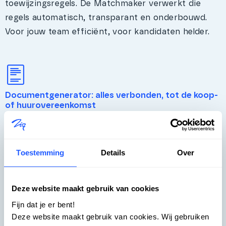
toewijzingsregels. De Matchmaker verwerkt die
regels automatisch, transparant en onderbouwd.
Voor jouw team efficiënt, voor kandidaten helder.
Documentgenerator: alles verbonden, tot de koop-
of huurovereenkomst
Van reservering tot ondertekening – elk
bouwnummer wordt gevolgd door het volledige
traject. NieuwbouwOffice koppelt naadloos met
Toestemming
Details
Over
partijen als SCOPE en Datakeeper, zodat je
bestaande werkwijze gewoon doorloopt en je geen
Deze website maakt gebruik van cookies
dubbele administratie hebt.
Fijn dat je er bent!
Deze website maakt gebruik van cookies. Wij gebruiken