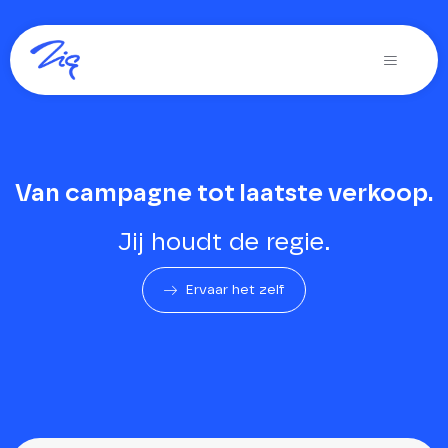
Ga
naar
Toggle
inhoud
Navigati
Oplossingen voor
Producten
Van campagne tot laatste verkoop.
Diensten
Jij houdt de regie.
Over Zig
Ervaar het zelf
Zig365 | Demo
Zoeken
naar: