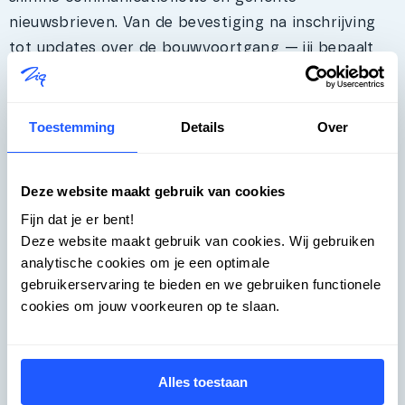
nieuwsbrieven. Van de bevestiging na inschrijving
tot updates over de bouwvoortgang — jij bepaalt
de Flows, het platform voert ze uit. Zo blijft de
doelgroep betrokken gedurende het hele traject,
zonder dat je er elke keer handmatig achteraan
Toestemming
Details
Over
hoeft.
Deze website maakt gebruik van cookies
Fijn dat je er bent!
Deze website maakt gebruik van cookies. Wij gebruiken
analytische cookies om je een optimale
Insights: meet wat werkt, stuur bij waar nodig
gebruikerservaring te bieden en we gebruiken functionele
Met Insights zie je de volledige leadacquisitie en
cookies om jouw voorkeuren op te slaan.
kopersfunnel van je opdrachtgever in real time.
Welke campagnes leveren de meeste inschrijvingen
op? Waar haken geïnteresseerden af? Die data
Alles toestaan
geeft je de onderbouwing om je strategie continu