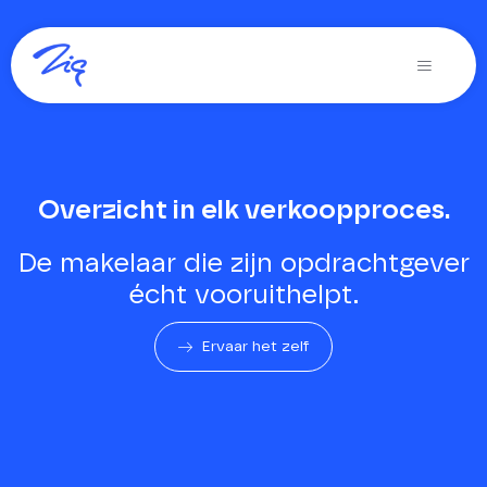
Ga
naar
Toggle
inhoud
Navigati
Oplossingen voor
Producten
Overzicht in elk verkoopproces.
Diensten
De makelaar die zijn opdrachtgever
Over Zig
écht vooruithelpt.
Zig365 | Demo
Ervaar het zelf
Zoeken
naar: