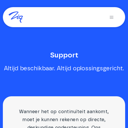
Ga
naar
Toggle
inhoud
Navigati
Oplossingen voor
Producten
Support
Diensten
Altijd beschikbaar. Altijd oplossingsgericht.
Over Zig
Zig365 | Demo
Zoeken
naar:
Wanneer het op continuïteit aankomt,
moet je kunnen rekenen op directe,
deskundige ondersteuning. Ons